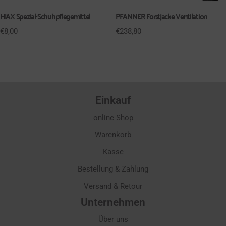
HIAX Spezial-Schuhpflegemittel
PFANNER Forstjacke Ventilation
€
8,00
€
238,80
Einkauf
online Shop
Warenkorb
Kasse
Bestellung & Zahlung
Versand & Retour
Unternehmen
Über uns