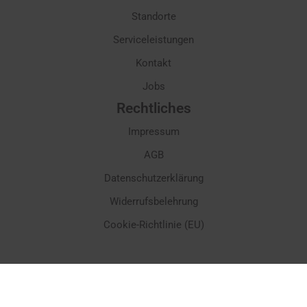
Standorte
Serviceleistungen
Kontakt
Jobs
Rechtliches
Impressum
AGB
Datenschutzerklärung
Widerrufsbelehrung
Cookie-Richtlinie (EU)
© SPINDELBÖCK Gesellschaft m. b. H. - Preisangaben inkl. gesetzl. MwSt. und
zzgl. Service- & Versandkosten