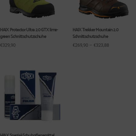
HAIX Protector Ultra 2.0 GTX lime-
HAIX Trekker Mountain 2.0
green Schnittschutzschuhe
Schnittschutzschuhe
€
329,90
€
269,90
–
€
323,88
HIAX Spezial-Schuhpflegemittel