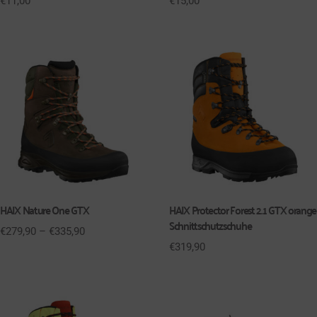
€
11,00
€
15,00
HAIX Nature One GTX
HAIX Protector Forest 2.1 GTX orange
Schnittschutzschuhe
€
279,90
–
€
335,90
€
319,90