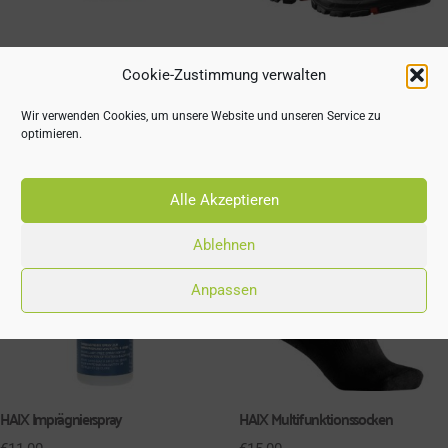
HAIX Black Eagle Safety 40.1 low
HAIX Black Eagle Safety 54 mid
Cookie-Zustimmung verwalten
Sicherheitsschuhe
Sicherheitsschuhe
Wir verwenden Cookies, um unsere Website und unseren Service zu
€
159,90
€
174,90
–
€
209,90
optimieren.
Alle Akzeptieren
Ablehnen
Anpassen
HAIX Imprägnierspray
HAIX Multifunktionssocken