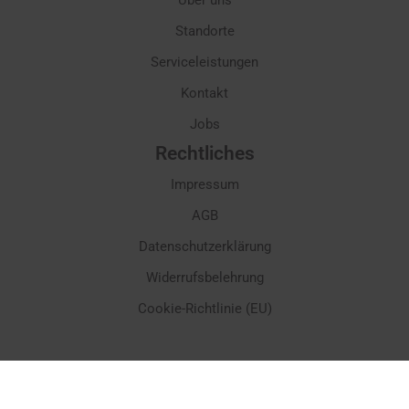
Über uns
Standorte
Serviceleistungen
Kontakt
Jobs
Rechtliches
Impressum
AGB
Datenschutzerklärung
Widerrufsbelehrung
Cookie-Richtlinie (EU)
© SPINDELBÖCK Gesellschaft m. b. H. - Preisangaben inkl. gesetzl. MwSt. und
zzgl. Service- & Versandkosten