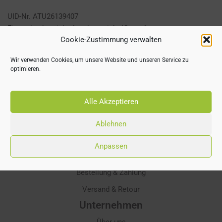
UID-Nr. ATU26139407
Firmenbuchgericht: Landesgericht Klagenfurt
Cookie-Zustimmung verwalten
Firmenbuchnummer: 103801z
Behörde gem. ECG: Bezirkshauptmannschaft St.Veit/Glan
Wir verwenden Cookies, um unsere Website und unseren Service zu
ARA-Nr. 4158
optimieren.
Alle Akzeptieren
Einkauf
online Shop
Ablehnen
Warenkorb
Anpassen
Kasse
Bestellung & Zahlung
Versand & Retour
Unternehmen