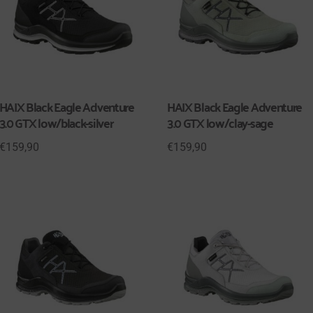
HAIX Black Eagle Adventure
HAIX Black Eagle Adventure
3.0 GTX low/black-silver
3.0 GTX low/clay-sage
€
159,90
€
159,90