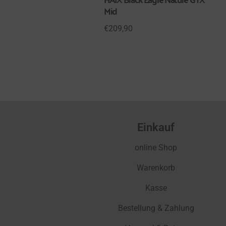
Mid
€
209,90
Einkauf
online Shop
Warenkorb
Kasse
Bestellung & Zahlung