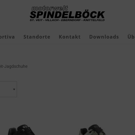
ortiva
Standorte
Kontakt
Downloads
Üb
Freizeit-Jagdschuhe
eit-Jagdschuhe
Geschenkgutscheine
Roborock Mähroboter
Roborock Zubehör