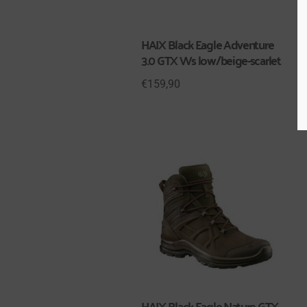
HAIX Black Eagle Adventure
3.0 GTX Ws low/beige-scarlet
€
159,90
HAIX Black Eagle Nature GTX