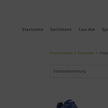
Zum
Inhalt
springen
Startseite
Sortiment
Can-Am
Sp
Akku Geräte
Shop Startseite
\
Kategorien
\
Freiz
Akkus & Ladegeräte
Akku-Zubehör
Forstbekleidung