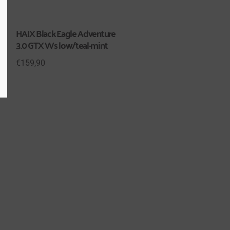
HAIX Black Eagle Adventure
3.0 GTX Ws low/teal-mint
€
159,90