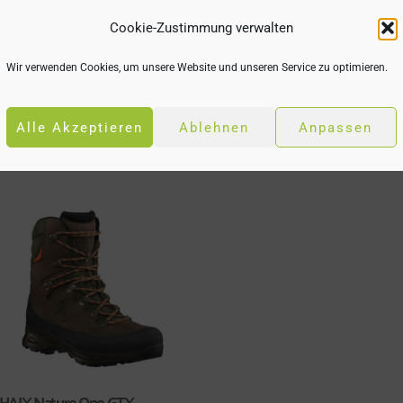
Cookie-Zustimmung verwalten
HAIX Black Eagle Adventure
HAIX Black Eagle Adventure
Wir verwenden Cookies, um unsere Website und unseren Service zu optimieren.
3.0 GTX Ws low/onyx-
3.0 GTX Ws low/snow-sage
midnight
€
159,90
Alle Akzeptieren
Ablehnen
Anpassen
€
159,90
HAIX Nature One GTX