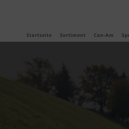
Zum
Inhalt
springen
Startseite
Sortiment
Can-Am
Sp
Akku Geräte
Akkus & Ladegeräte
Akku-Zubehör
Forstbekleidung