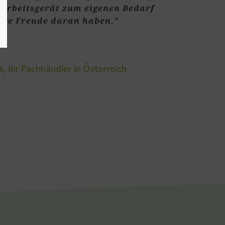
 Arbeitsgerät zum eigenen Bedarf 
nge Freude daran haben."
, Ihr Fachhändler in Österreich