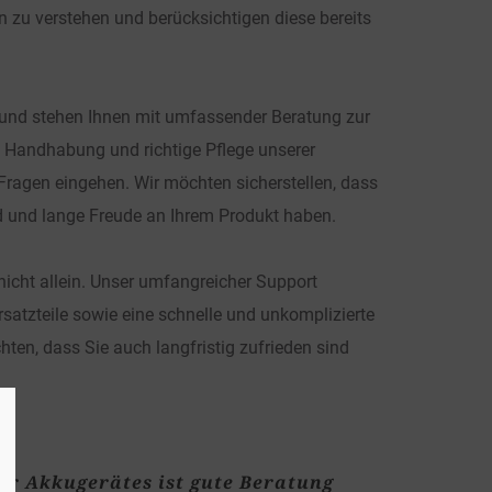
n zu 
verstehen und berücksichtigen diese bereits 
und stehen Ihnen mit umfassender Beratung zur 
n, Handhabung und richtige Pflege unserer 
Fragen eingehen. Wir möchten sicherstellen, dass 
d und lange Freude an Ihrem Produkt haben.
icht allein. Unser umfangreicher Support 
satzteile sowie eine schnelle und unkomplizierte 
ten, dass Sie auch langfristig zufrieden sind 
er Akkugerätes ist gute Beratung 