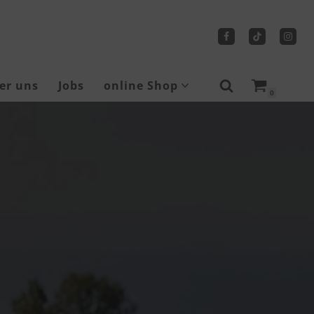
er uns
Jobs
online Shop
0
Sicherheitsschuhe
Tragbare Seilwinden