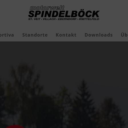
ortiva
Standorte
Kontakt
Downloads
Üb
Freizeit-Jagdschuhe
Geschenkgutscheine
Roborock Mähroboter
Roborock Zubehör