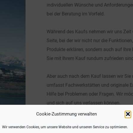
individuellen Wünsche und Anforderunge
bei der Beratung im Vorfeld. 
Während des Kaufs nehmen wir uns Zeit 
Seite, bei der wir nicht nur die Funktione
Produkte erklären, sondern auch auf Ihre 
Sie mit Ihrem Kauf rundum zufrieden sin
Aber auch nach dem Kauf lassen wir Sie n
umfasst Fachwerkstätten und originale Er
Hilfe bei Problemen oder Fragen. Wir möch
und sich auf uns verlassen können.
Cookie-Zustimmung verwalten
Wir verwenden Cookies, um unsere Website und unseren Service zu optimieren.
"Beim Kauf eines Motor- od