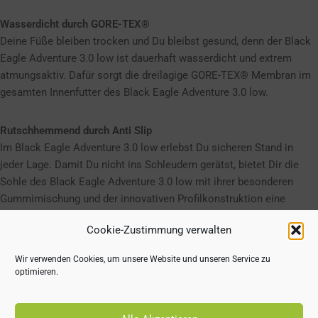
Wasserdicht durch GORE-TEX®
Deine Füße bleiben trocken und Du bleibst gesund, denn der Black
Eagle Adventure 3.0 low ist dauerhaft wasserdicht und extrem
atmungsaktiv. Dafür sorgt die dreilagige GORE-TEX® Membran im
gesamten Innenfutter des Black Eagle Adventure 3.0 low.
Rutschhemmend durch Anti Slip
Im Black Eagle Adventure 3.0 low erlebst Du sicheren Stand in
jeder Lage. Damit Du nicht ins Schleudern gerätst, bietet Dir die
Sohle des Black Eagle Adventure 3.0 low mit ihrer besonderen
Gummimischung und der innovativen Profilkonstruktion eine
extrem hohe Rutschhemmung und Haftung auf unterschiedlichsten
Cookie-Zustimmung verwalten
Böden.
Wir verwenden Cookies, um unsere Website und unseren Service zu
Entlastende Dämpfung mit HAIX Absorption
optimieren.
Du erlebst ein angenehmes Tragegefühl im Black Eagle Adventure
3.0 low, selbst wenn Du mehrere Stunden unterwegs bist. Denn der