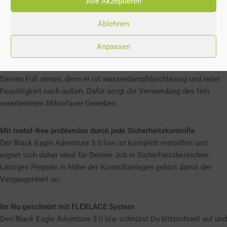
Alle Akzeptieren
eingearbeitete Dämpfungskeil im Inneren federt Deine Schritte ab.
Wir nennen dies HAIX Absorption: für Schwung auch an langen
Ablehnen
Arbeitstagen.
Anpassen
Atmungsaktiv dank Textil-Obermaterial
Dein Black Eagle Adventure 3.0 low mit textilem Obermaterial lässt
Deinen Fuß atmen, denn er ist wasserdampfdurchlässig und leitet
Feuchtigkeit nach außen. Dafür sorgt die Verwendung des fein
verarbeiteten Mikrofaser-Gewebes.
Mit metal-free problemlos durch jede Sicherheitskontrolle
Der Black Eagle Adventure 3.0 low ist komplett metallfrei und
eignet sich daher ideal für Deinen Job in Sicherheitsbereichen.
Lästiges Piepsen in Nähe der Kontrollanlagen gehört damit der
Vergangenheit an.
Im Nu geschnürt mit FLEXLACE System
Den Black Eagle Adventure 3.0 low schnürst Du blitzschnell auf und