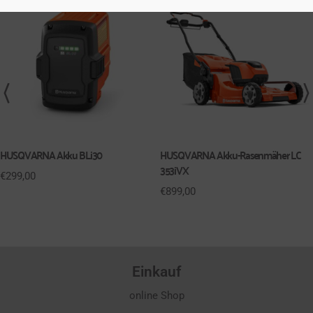
HUSQVARNA Akku BLi30
HUSQVARNA Akku-Rasenmäher LC
353iVX
€
299,00
€
899,00
Einkauf
online Shop