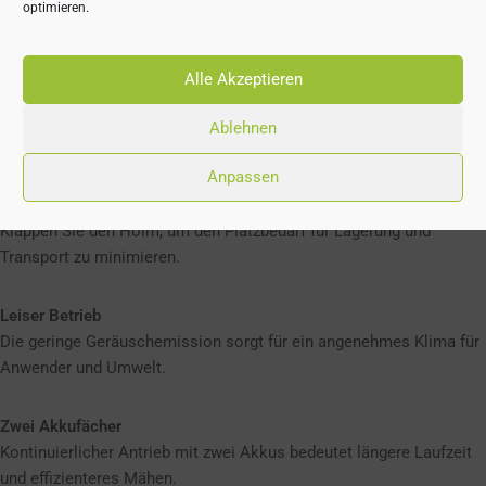
optimieren.
Hebegriff vorne und hinten zum Einfachen Tragen ins Lager, Auto
oder über Treppen.
Alle Akzeptieren
Zentrale Höhenverstellung
Schnelle und einfache Einstellung der Schnitthöhe. Mit nur einem
Ablehnen
Hebel kann die Höhe verstellt werden.
Anpassen
Zusammenklappbarer Holm
Klappen Sie den Holm, um den Platzbedarf für Lagerung und
Transport zu minimieren.
Leiser Betrieb
Die geringe Geräuschemission sorgt für ein angenehmes Klima für
Anwender und Umwelt.
Zwei Akkufächer
Kontinuierlicher Antrieb mit zwei Akkus bedeutet längere Laufzeit
und effizienteres Mähen.