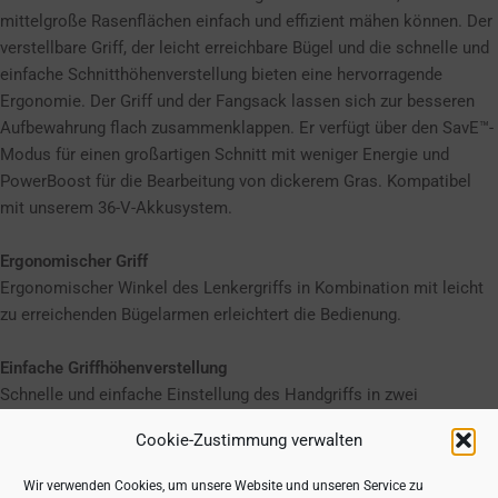
mittelgroße Rasenflächen einfach und effizient mähen können. Der
verstellbare Griff, der leicht erreichbare Bügel und die schnelle und
einfache Schnitthöhenverstellung bieten eine hervorragende
Ergonomie. Der Griff und der Fangsack lassen sich zur besseren
Aufbewahrung flach zusammenklappen. Er verfügt über den SavE™-
Modus für einen großartigen Schnitt mit weniger Energie und
PowerBoost für die Bearbeitung von dickerem Gras. Kompatibel
mit unserem 36-V-Akkusystem.
Ergonomischer Griff
Ergonomischer Winkel des Lenkergriffs in Kombination mit leicht
zu erreichenden Bügelarmen erleichtert die Bedienung.
Einfache Griffhöhenverstellung
Schnelle und einfache Einstellung des Handgriffs in zwei
verschiedenen Höhen.
Cookie-Zustimmung verwalten
Hebegriff vorne und hinten
Wir verwenden Cookies, um unsere Website und unseren Service zu