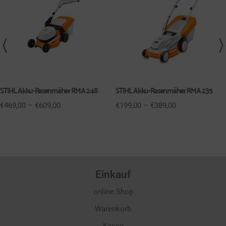
STIHL Akku-Rasenmäher RMA 248
STIHL Akku-Rasenmäher RMA 235
€
469,00
–
€
609,00
€
199,00
–
€
389,00
Einkauf
online Shop
Warenkorb