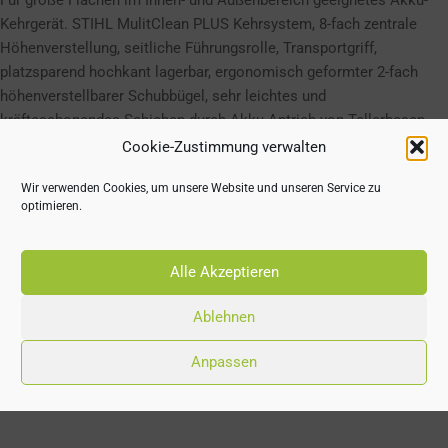
Für große Flächen im Innen- und Außenbereich geeignetes Akku-
Kehrgerät. STIHL MulitClean PLUS Kehrsystem, 8-fach zentrale
Höhenverstellung, seitliche Führungsrolle, Transportgriff,
platzsparend hochkant lagerbar, ergonomisch geformter 2-fach
höhenverstellbarer Schubbügel, sehr leichtes und
kräfteschonendes Schieben durch Akku-Antrieb von Tellerbesen
und Kehrwalze. Dadurch wird ein besonders effizientes Reinigen
Cookie-Zustimmung verwalten
von Rändern und Ecken ermöglicht, auch wenn das Gerät steht.
Wir verwenden Cookies, um unsere Website und unseren Service zu
Behälterinhalt 50 l, Kehrbreite 77 cm.
optimieren.
Alle Akzeptieren
(a) Laufzeiten sind Anhaltswerte und können je nach Anwendung
Ablehnen
variieren.
Anpassen
DAS KÖNNTE DIR AUCH GEFALLEN …