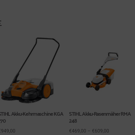
E
STIHL Akku-Kehrmaschine KGA
STIHL Akku-Rasenmäher RMA
770
248
€
949,00
€
469,00
–
€
609,00