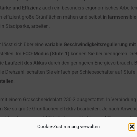
tärke und Effizienz
auch ein besonders ergonomisches Arbeiten
 effizient große Grünflächen mähen und selbst
in lärmsensibl
n Stadtparks, arbeiten.
r
lässt sich über eine
variable Geschwindigkeitsregulierung mit
stellen. Im
ECO-Modus (Stufe 1)
können Sie bei niedrigeren Dreh
die
Laufzeit des Akkus
durch den geringeren Energieverbrauch. 
le Drehzahl, schalten Sie einfach per Schiebeschalter auf Stu
stellen
.
 mit einem Grasschneideblatt 230-2 ausgestattet. In Verbindun
 Sie so große Grünflächen effektiv bearbeiten. Je nach Anwend
hneidwerkzeugen und Mähköpfen zur Verfügung. Mit dem serien
Cookie-Zustimmung verwalten
 ergonomisches Arbeiten auch über längere Zeiträume hinweg erm
ngeöse
, die Sie werkzeuglos an Ihre Körpergröße anpassen könn