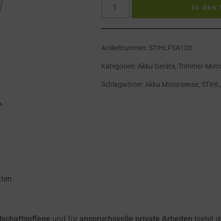
In den
Artikelnummer:
STIHLFSA120
Kategorien:
Akku Geräte
,
Trimmer-Moto
Schlagwörter:
Akku Motorsense
,
STIHL
aten
ndschaftspflege
und für
anspruchsvolle private Arbeiten
bietet 