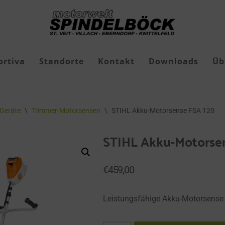
ortiva
Standorte
Kontakt
Downloads
Üb
Freizeit-Jagdschuhe
Geräte
\
Trimmer-Motorsensen
\
STIHL Akku-Motorsense FSA 120
Geschenkgutscheine
STIHL Akku-Motorse
Roborock Mähroboter
Roborock Zubehör
€
459,00
Leistungsfähige Akku-Motorsense 