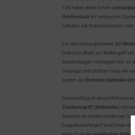
120 neben einer hohen
Leistungss
Gehörschutz
im heimischen Garten
Schulen, bei Krankenhäusern oder i
Für den leistungsstarken
EC-Moto
Drehzahl direkt am Bediengriff ein
Anwendungen verlängert sich so 
Gestrüpp und dichtem Gras die vol
zudem die
Drehzahl stufenlos ein
Serienmäßig ist diese Motorsense
Zweihandgriff (Mählenker)
können
Auswahl an unterschiedlichen Sc
Doppelschultergurt wird Ihnen ein
einfach an der
praktischen Einhä