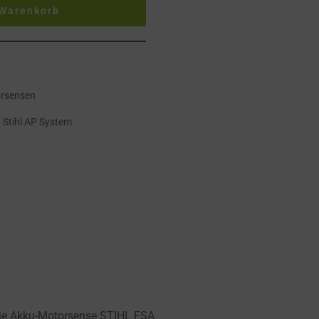
 Warenkorb
rsensen
,
Stihl AP System
die Akku-Motorsense STIHL FSA