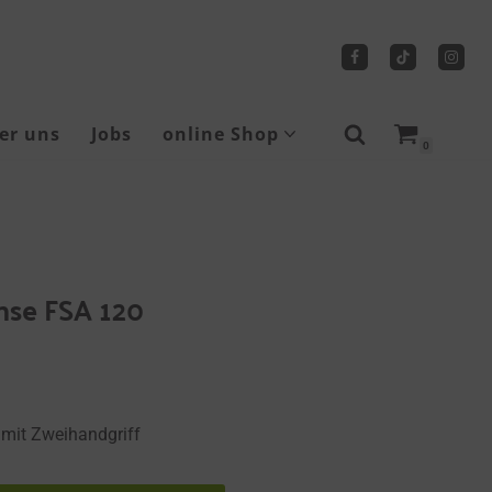
er uns
Jobs
online Shop
0
Sicherheitsschuhe
Tragbare Seilwinden
nse FSA 120
mit Zweihandgriff