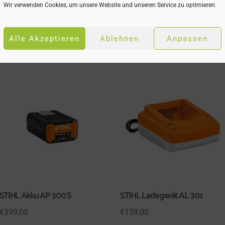
Wir verwenden Cookies, um unsere Website und unseren Service zu optimieren.
20 befindet sich am Gerät eine praktische Aufhängeöse.
Alle Akzeptieren
Ablehnen
Anpassen
H GEFALLEN …
STIHL Akku AP 300 S
STIHL Ladegerät AL 301
€
399,00
€
139,00