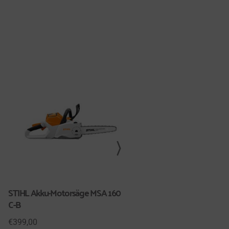
STIHL Akku-Motorsäge MSA 160
STIHL Akku-Hochentaster H
C-B
86
€
399,00
€
699,00