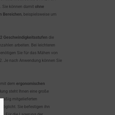
. Sie können damit
ohne
en Bereichen
, beispielsweise um
 2 Geschwindigkeitsstufen
die
zahlen arbeiten. Bei leichteren
Benötigen Sie für das Mähen von
fe 2. Je nach Anwendung können Sie
g mit dem
ergonomischen
ung steht Ihnen eine große
mäßig mitgelieferten
öglicht. Sie befestigen ihn
en. Für die Lagerung der