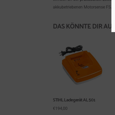
akkubetriebenen Motorsense FSA 1
DAS KÖNNTE DIR AUC
STIHL Ladegerät AL 501
€
194,00