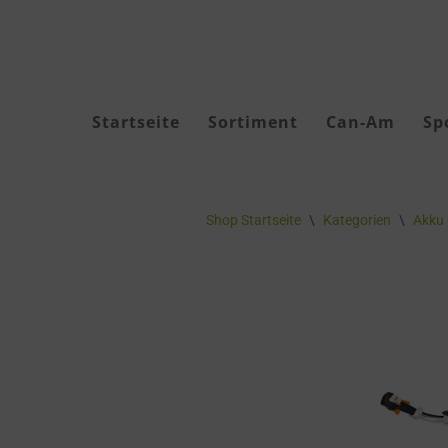
Zum
Inhalt
springen
Startseite
Sortiment
Can-Am
Sp
Akku Geräte
Shop Startseite
\
Kategorien
\
Akku 
Akkus & Ladegeräte
Akku-Zubehör
Forstbekleidung