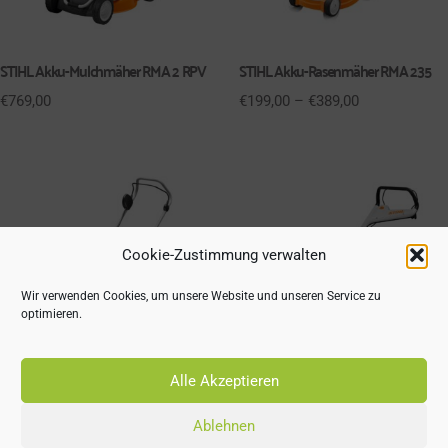
STIHL Akku-Mulchmäher RMA 2 RPV
STIHL Akku-Rasenmäher RMA 235
€
769,00
€
199,00
–
€
389,00
Cookie-Zustimmung verwalten
Wir verwenden Cookies, um unsere Website und unseren Service zu
optimieren.
Alle Akzeptieren
STIHL Akku-Rasenmäher RMA 239
STIHL Akku-Rasenmäher RMA 239 C
Ablehnen
€
309,00
–
€
499,00
€
359,00
–
€
549,00