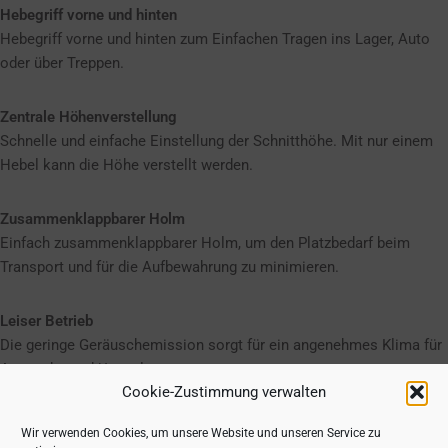
Hebegriff vorne und hinten
Hebegriff vorne und hinten zum Einfachen Tragen ins Lager, Auto
oder über Treppen.
Zentrale Höhenverstellung
Schnelle und einfache Einstellung der Schnitthöhe. Mit nur einem
Hebel kann die Höhe verstellt werden.
Zusammenklappbarer Holm
Einfach zusammenklappbarer Holm, um den Platzbedarf beim
Transport und für die Aufbewahrung zu minimieren.
Leiser Betrieb
Die geringe Geräuschemission sorgt für ein angenehmes Klima für
Anwender und Umwelt.
Cookie-Zustimmung verwalten
PowerBoost für extra Leistung
Wir verwenden Cookies, um unsere Website und unseren Service zu
Dank der intelligenten Motorsteuerung wird beim Mähen die