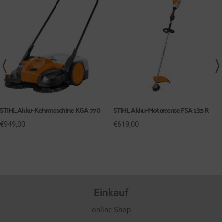
STIHL Akku-Kehrmaschine KGA 770
STIHL Akku-Motorsense FSA 135 R
€
949,00
€
619,00
Einkauf
online Shop