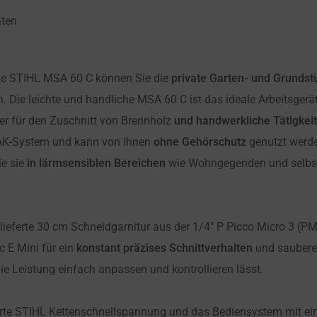
aten
äge STIHL MSA 60 C können Sie die
private Garten- und Grunds
. Die leichte und handliche MSA 60 C ist das ideale Arbeitsger
r für den Zuschnitt von Brennholz
und handwerkliche Tätigkei
 AK-System und kann von Ihnen
ohne Gehörschutz
genutzt werde
ie sie
in lärmsensiblen Bereichen
wie Wohngegenden und selb
lieferte 30 cm Schneidgarnitur aus der 1/4″ P Picco Micro 3 (P
 E Mini für ein
konstant präzises Schnittverhalten
und saubere 
die Leistung einfach anpassen und kontrollieren lässt.
rierte STIHL Kettenschnellspannung und das Bediensystem mit e