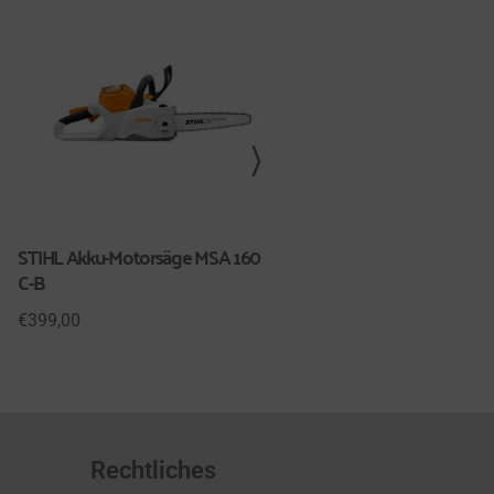
STIHL Akku-Motorsäge MSA 160
STIHL Akku-Rasenmäher R
C-B
248
€
399,00
€
469,00
–
€
609,00
Rechtliches