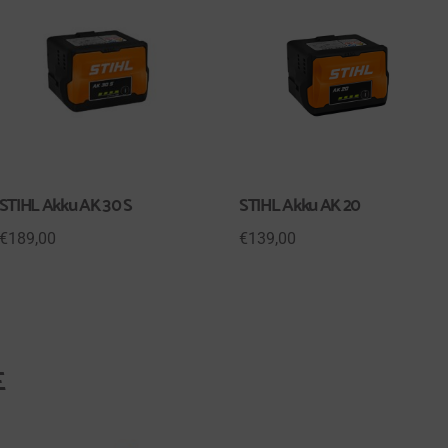
STIHL Akku AK 30 S
STIHL Akku AK 20
€
189,00
€
139,00
E