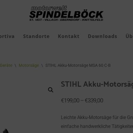
ortiva
Standorte
Kontakt
Downloads
Üb
Freizeit-Jagdschuhe
Geräte
\
Motorsäge
\
STIHL Akku-Motorsäge MSA 60 C-B
Geschenkgutscheine
STIHL Akku-Motorsä
Roborock Mähroboter
Roborock Zubehör
€
199,00
–
€
339,00
Leichte Akku-Motorsäge für die G
einfache handwerkliche Tätigkeite