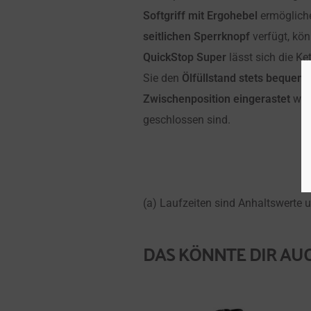
Softgriff mit Ergohebel
ermöglich
seitlichen Sperrknopf
verfügt, kö
QuickStop Super
lässt sich die Ke
Sie den
Ölfüllstand stets bequem 
Zwischenposition eingerastet
wer
geschlossen sind.
(a) Laufzeiten sind Anhaltswerte 
DAS KÖNNTE DIR AUC