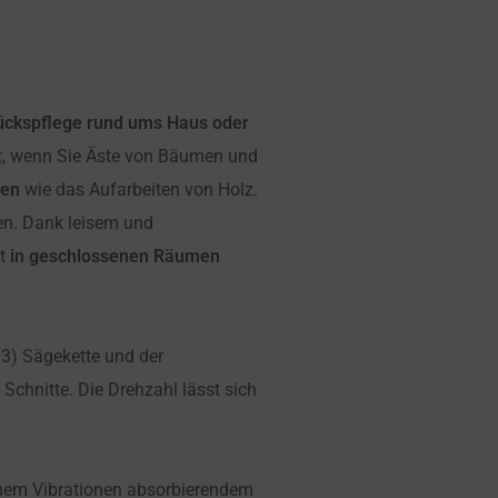
tückspflege rund ums Haus oder
ät, wenn Sie Äste von Bäumen und
ten
wie das Aufarbeiten von Holz.
n. Dank leisem und
st
in geschlossenen Räumen
M3) Sägekette und der
Schnitte. Die Drehzahl lässt sich
inem Vibrationen absorbierendem