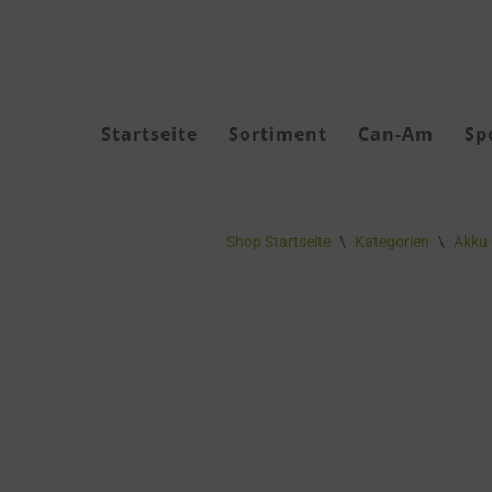
Zum
Inhalt
springen
Startseite
Sortiment
Can-Am
Sp
Akku Geräte
Shop Startseite
\
Kategorien
\
Akku 
Akkus & Ladegeräte
Akku-Zubehör
Forstbekleidung