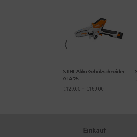
STIHL Akku-Gehölzschneider
GTA 26
€
129,00
–
€
169,00
Einkauf