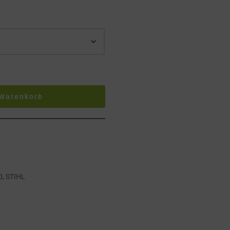
 Warenkorb
0
,
STIHL