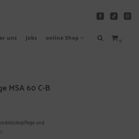
er uns
Jobs
online Shop
0
Sicherheitsschuhe
Tragbare Seilwinden
ge MSA 60 C-B
rundstückspflege und
n.