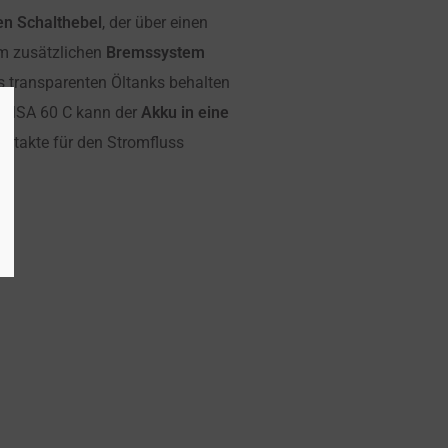
en Schalthebel
, der über einen
em zusätzlichen
Bremssystem
es transparenten Öltanks behalten
L MSA 60 C kann der
Akku in eine
ontakte für den Stromfluss