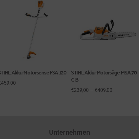
STIHL Akku-Motorsense FSA 120
STIHL Akku-Motorsäge MSA 70
C-B
€
459,00
€
239,00
–
€
409,00
Unternehmen