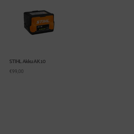
STIHL Akku AK 10
€
99,00