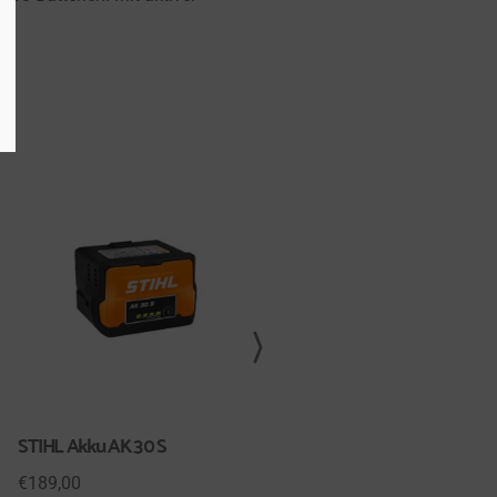
n.
STIHL Akku AK 30 S
HUSQVARNA Akku BLi30
€
189,00
€
299,00