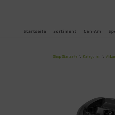
Zum
Inhalt
springen
Startseite
Sortiment
Can-Am
Sp
Akku Geräte
Shop Startseite
\
Kategorien
\
Akkus
Akkus & Ladegeräte
Akku-Zubehör
Forstbekleidung