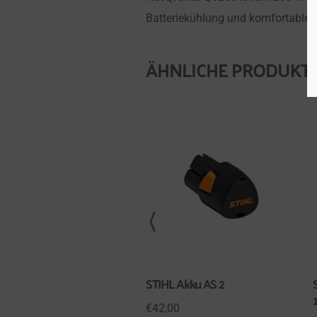
Batteriekühlung und komfortablem
ÄHNLICHE PRODUKT
STIHL Akku AS 2
€
42,00