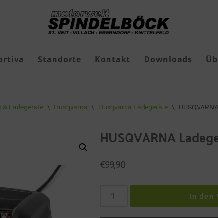
ortiva
Standorte
Kontakt
Downloads
Üb
Freizeit-Jagdschuhe
 & Ladegeräte
\
Husqvarna
\
Husqvarna Ladegeräte
\
HUSQVARNA 
Geschenkgutscheine
HUSQVARNA Ladege
Roborock Mähroboter
Roborock Zubehör
€
99,90
In den