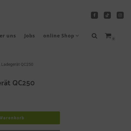
er uns
Jobs
online Shop
0
Sicherheitsschuhe
Ladegerät QC250
Tragbare Seilwinden
rät QC250
 Warenkorb