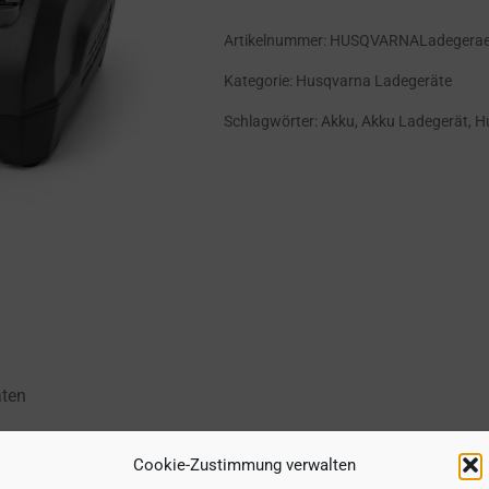
Artikelnummer:
HUSQVARNALadegera
Kategorie:
Husqvarna Ladegeräte
Schlagwörter:
Akku
,
Akku Ladegerät
,
H
aten
Cookie-Zustimmung verwalten
ellladegerät für den Teilzeitbetrieb, ideal für Husqvarna BLi20