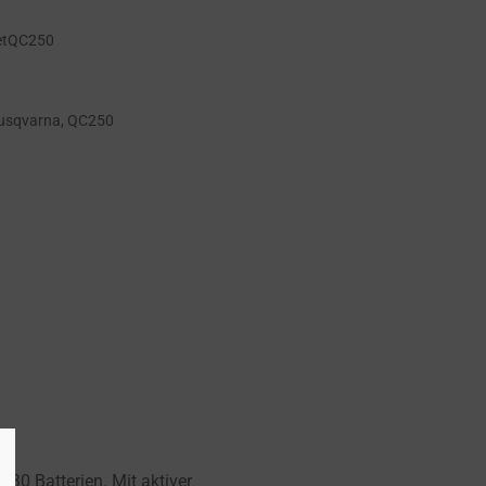
etQC250
usqvarna
,
QC250
/30 Batterien. Mit aktiver