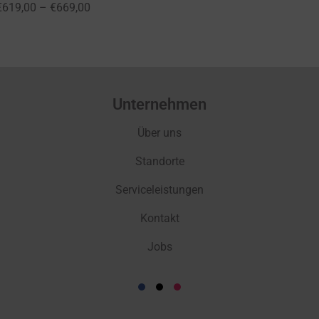
€
619,00
–
€
669,00
Unternehmen
Über uns
Standorte
Serviceleistungen
Kontakt
Jobs