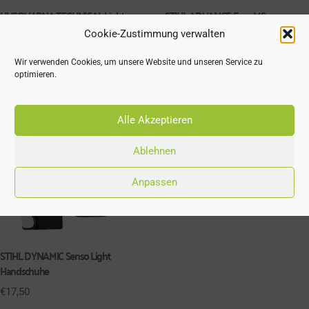
HUSQVARNA TECHNICAL Light
STIHL ADVANCE Ergo MS
Handschuhe
Handschuhe
Cookie-Zustimmung verwalten
€
29,90
€
28,00
Wir verwenden Cookies, um unsere Website und unseren Service zu
optimieren.
Alle Akzeptieren
Ablehnen
Anpassen
STIHL DYNAMIC Senso Light
Handschuhe
€
17,50