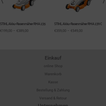
STIHL Akku-Rasenmäher RMA 235
STIHL Akku-Rasenmäher RMA 239 C
€
199,00
–
€
389,00
€
359,00
–
€
549,00
Einkauf
online Shop
Warenkorb
Kasse
Bestellung & Zahlung
Versand & Retour
Unternehmen