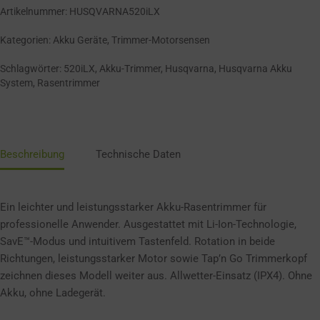
Artikelnummer:
HUSQVARNA520iLX
Kategorien:
Akku Geräte
,
Trimmer-Motorsensen
Schlagwörter:
520iLX
,
Akku-Trimmer
,
Husqvarna
,
Husqvarna Akku
System
,
Rasentrimmer
Beschreibung
Technische Daten
Ein leichter und leistungsstarker Akku-Rasentrimmer für
professionelle Anwender. Ausgestattet mit Li-Ion-Technologie,
SavE™-Modus und intuitivem Tastenfeld. Rotation in beide
Richtungen, leistungsstarker Motor sowie Tap’n Go Trimmerkopf
zeichnen dieses Modell weiter aus. Allwetter-Einsatz (IPX4). Ohne
Akku, ohne Ladegerät.