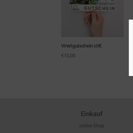
Wertgutschein 10€
€
10,00
Einkauf
online Shop