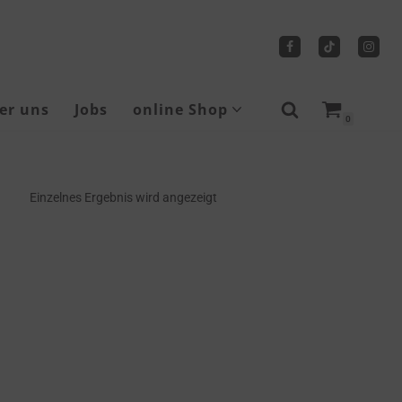
er uns
Jobs
online Shop
0
Sicherheitsschuhe
Einzelnes Ergebnis wird angezeigt
Tragbare Seilwinden