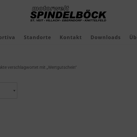
ortiva
Standorte
Kontakt
Downloads
Üb
Freizeit-Jagdschuhe
kte verschlagwortet mit „Wertgutschein“
Geschenkgutscheine
Roborock Mähroboter
Roborock Zubehör