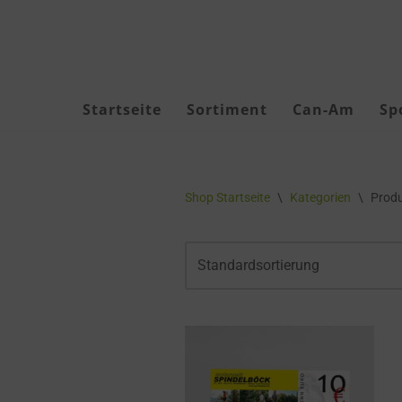
Zum
Inhalt
springen
Startseite
Sortiment
Can-Am
Sp
Akku Geräte
Shop Startseite
\
Kategorien
\
Produ
Akkus & Ladegeräte
Akku-Zubehör
Forstbekleidung