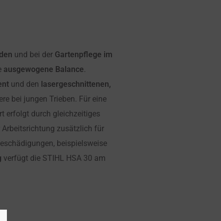
den
und bei der
Gartenpflege im
e
ausgewogene Balance
.
nt
und den
lasergeschnittenen,
e bei jungen Trieben. Für eine
rt erfolgt durch gleichzeitiges
 Arbeitsrichtung zusätzlich für
eschädigungen, beispielsweise
g
verfügt die STIHL HSA 30 am