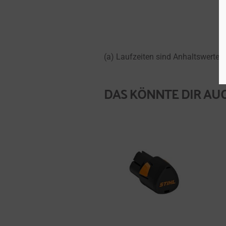
(a) Laufzeiten sind Anhaltswerte 
DAS KÖNNTE DIR AUC