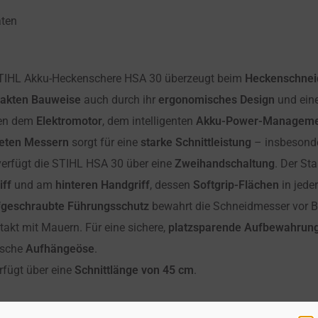
aten
IHL Akku-Heckenschere HSA 30 überzeugt beim
Heckenschnei
akten Bauweise
auch durch ihr
ergonomisches Design
und ein
hen dem
Elektromotor
, dem intelligenten
Akku-Power-Manageme
teten Messern
sorgt für eine
starke Schnittleistung
– insbesonder
erfügt die STIHL HSA 30 über eine
Zweihandschaltung
. Der Sta
iff
und am
hinteren Handgriff
, dessen
Softgrip-Flächen
in jeder
fgeschraubte Führungsschutz
bewahrt die Schneidmesser vor B
akt mit Mauern. Für eine sichere,
platzsparende Aufbewahrun
tische
Aufhängeöse
.
fügt über eine
Schnittlänge von 45 cm
.