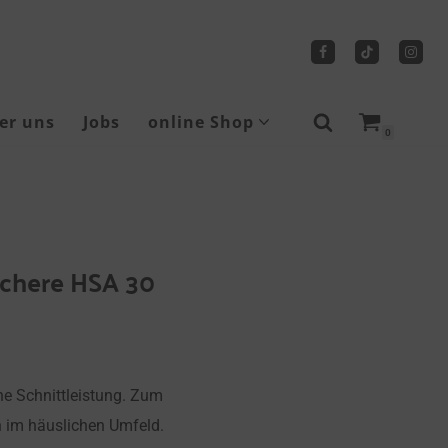
er uns
Jobs
online Shop
0
Sicherheitsschuhe
Tragbare Seilwinden
chere HSA 30
he Schnittleistung. Zum
im häuslichen Umfeld.