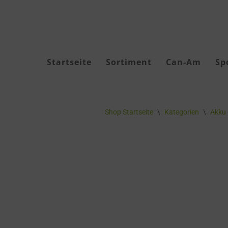
Zum
Inhalt
springen
Startseite
Sortiment
Can-Am
Sp
Akku Geräte
Shop Startseite
\
Kategorien
\
Akku 
Akkus & Ladegeräte
Akku-Zubehör
Forstbekleidung