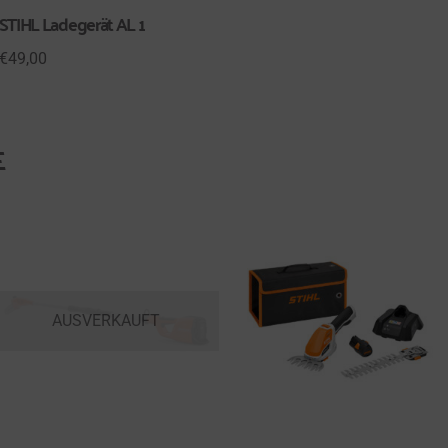
STIHL Ladegerät AL 1
€
49,00
E
AUSVERKAUFT