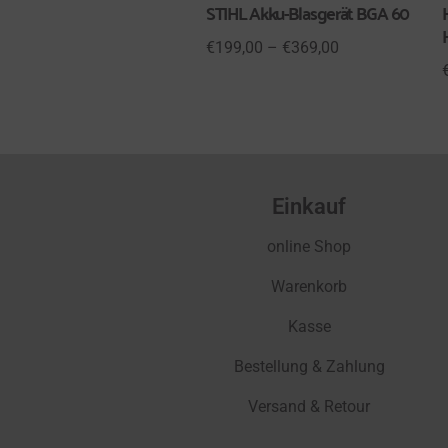
STIHL Akku-Blasgerät BGA 60
€
199,00
–
€
369,00
Einkauf
online Shop
Warenkorb
Kasse
Bestellung & Zahlung
Versand & Retour