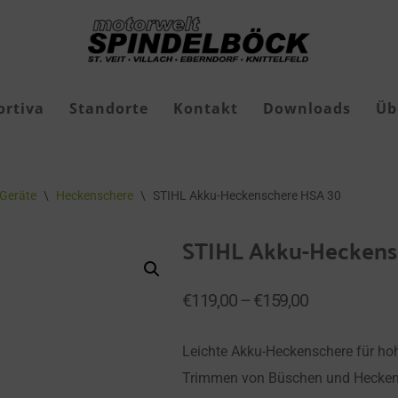
ortiva
Standorte
Kontakt
Downloads
Üb
Freizeit-Jagdschuhe
Geräte
\
Heckenschere
\
STIHL Akku-Heckenschere HSA 30
Geschenkgutscheine
STIHL Akku-Heckens
Roborock Mähroboter
Roborock Zubehör
€
119,00
–
€
159,00
Leichte Akku-Heckenschere für ho
Trimmen von Büschen und Hecken 