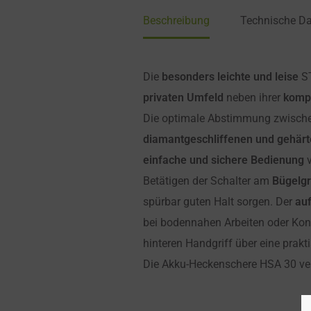
Beschreibung
Technische D
Die
besonders leichte und leise
ST
privaten Umfeld
neben ihrer
komp
Die optimale Abstimmung zwisc
diamantgeschliffenen und gehär
einfache und sichere Bedienung
v
Betätigen der Schalter am
Bügelgr
spürbar guten Halt sorgen. Der
au
bei bodennahen Arbeiten oder Kont
hinteren Handgriff über eine prak
Die Akku-Heckenschere HSA 30 ver