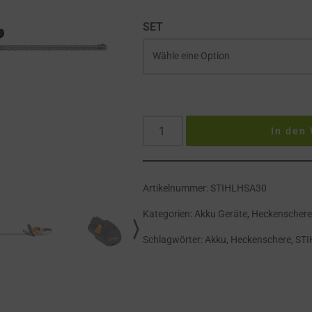
SET
In den
Artikelnummer:
STIHLHSA30
Kategorien:
Akku Geräte
,
Heckenscher
Schlagwörter:
Akku
,
Heckenschere
,
STI