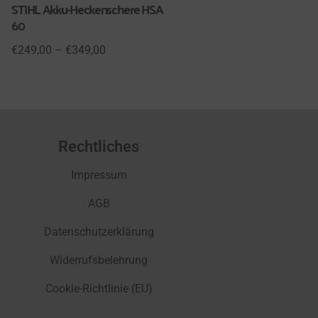
STIHL Akku-Heckenschere HSA
STIHL Akku-Motorsäge MSA 
60
T
€
249,00
–
€
349,00
€
479,00
Rechtliches
Impressum
AGB
Datenschutzerklärung
Widerrufsbelehrung
Cookie-Richtlinie (EU)