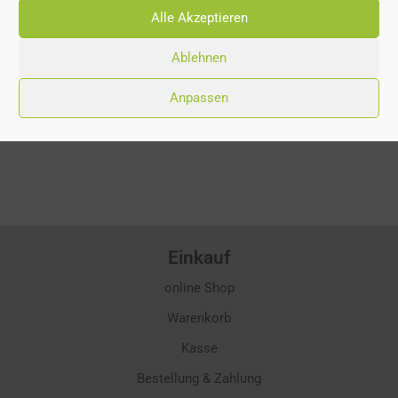
Tragbare Seilwinde PCW 4000 +
Tragbare Seilwinde PCW 5000 +
Alle Akzeptieren
ALLROUND KIT
Forst Kit
Ablehnen
€
2.208,00
€
2.099,00
€
2.364,00
€
2.199,00
Anpassen
Einkauf
online Shop
Warenkorb
Kasse
Bestellung & Zahlung