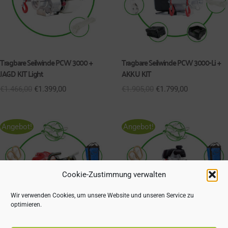
Tragbare Seilwinde PCW 3000 +
Tragbare Seilwinde PCW 3000-Li +
JAGD KIT Light
AKKU KIT
€
1.466,00
€
1.399,00
€
1.905,00
€
1.799,00
Angebot!
Angebot!
Cookie-Zustimmung verwalten
Wir verwenden Cookies, um unsere Website und unseren Service zu
optimieren.