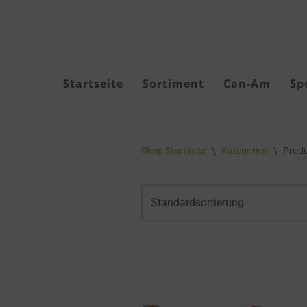
Zum
Inhalt
springen
Startseite
Sortiment
Can-Am
Sp
Akku Geräte
Shop Startseite
\
Kategorien
\
Produ
Akkus & Ladegeräte
Akku-Zubehör
Forstbekleidung