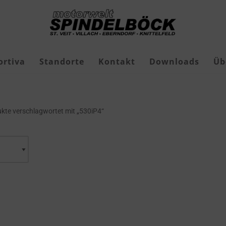
ortiva
Standorte
Kontakt
Downloads
Üb
Freizeit-Jagdschuhe
kte verschlagwortet mit „530iP4“
Geschenkgutscheine
Roborock Mähroboter
Roborock Zubehör