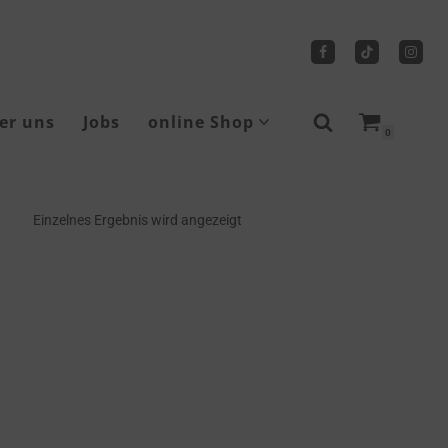
er uns
Jobs
online Shop
0
Sicherheitsschuhe
Einzelnes Ergebnis wird angezeigt
Tragbare Seilwinden