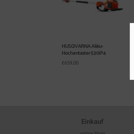
HUSQVARNA Akku-
Hochentaster 530iP4
€
659,00
Einkauf
online Shop